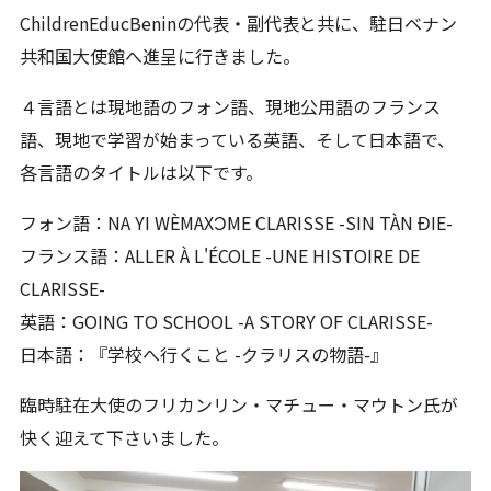
ChildrenEducBenin
の代表・副代表と共に、駐日ベナン
共和国大使館へ進呈に行きました。
４言語とは現地語のフォン語、現地公用語のフランス
語、現地で学習が始まっている英語、そして日本語で、
各言語のタイトルは以下です。
フォン語：
NA YI WÈMAX
ƆME CLARISSE -SIN TÀN ƉIE-
フランス語：
ALLER À L
'
ÉCOLE -UNE HISTOIRE DE
CLARISSE-
英語：
GOING TO SCHOOL -A STORY OF CLARISSE-
日本語：『学校へ行くこと
-
クラリスの物語
-
』
臨時駐在大使のフリカンリン・マチュー・マウトン氏が
快く迎えて下さいました。