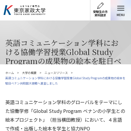
受験生の方
MENU
資料請求
英語コミュニケーション学科にお
ける協働学習授業Global Study
Programの成果物の絵本を駐日ベ
ナン共和国大使館へ進呈しました
ホーム
大学の概要
ニュースリリース
英語コミュニケーション学科における協働学習授業Global Study Programの成果物の絵本を
駐日ベナン共和国大使館へ進呈しました
英語コミュニケーション学科のグローバルをテーマにし
た協働学修「
Global Study Program
ベナンの小学生との
絵本プロジェクト」（担当横田教授）において、４言語
で作成・出版した絵本を学生と協力
NPO