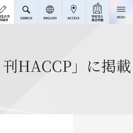
験生の方
学校法人
MENU
SEARCH
ENGLISH
ACCESS
料請求
渡辺学園
「月刊HACCP」に掲載