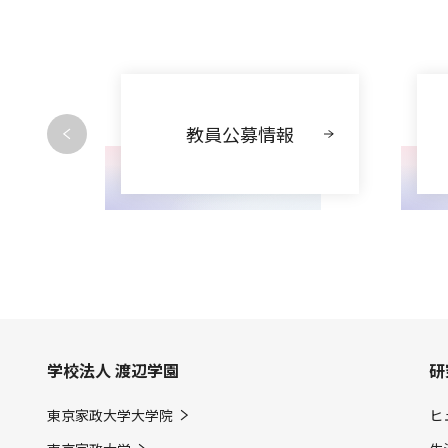
動
教員公募情報
学校法人 渡辺学園
研
東京家政大学大学院
ヒ