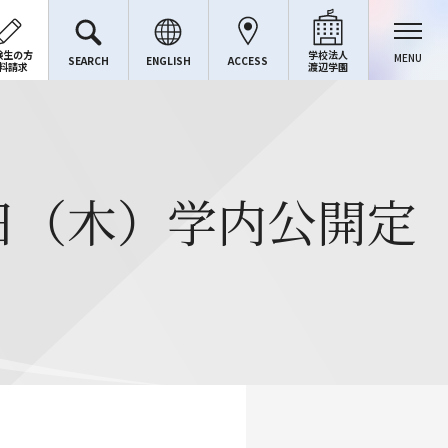
験生の方
学校法人
MENU
SEARCH
ENGLISH
ACCESS
料請求
渡辺学園
日（木）学内公開定