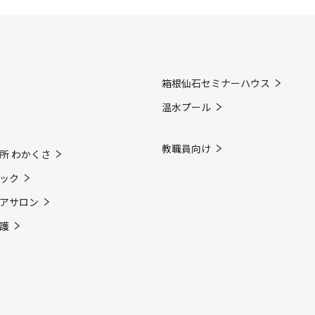
箱根仙石セミナーハウス
温水プール
教職員向け
所 わかくさ
ック
アサロン
護