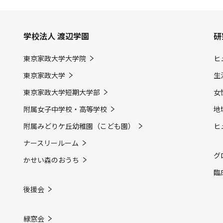
学校法人 渡辺学園
研
東京家政大学大学院
ヒ
東京家政大学
生
東京家政大学短期大学部
女
附属女子中学校・高等学校
地
附属みどりケ丘幼稚園（こども園）
ヒ
ナースリールーム
グ
かせい森のおうち
臨
後援会
緑窓会